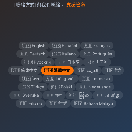
[聯絡方式]與我們聯絡。
支援管道
.
🇺🇸 English
🇪🇸 Español
🇫🇷 Français
🇩🇪 Deutsch
🇮🇹 Italiano
🇵🇹 Português
🇷🇺 Русский
🇯🇵 日本語
🇰🇷 한국어
🇨🇳 简体中文
🇹🇼 繁體中文
🇸🇦 العربية
🇮🇳 हिंदी
🇹🇭 ไทย
🇻🇳 Tiếng Việt
🇮🇩 Indonesia
🇹🇷 Türkçe
🇵🇱 Polski
🇳🇱 Nederlands
🇸🇪 Svenska
🇧🇩 বাংলা
🇲🇲 မြန်မာ
🇰🇭 ភាសាខ្មែរ
🇵🇭 Filipino
🇳🇵 नेपाली
🇲🇾 Bahasa Melayu