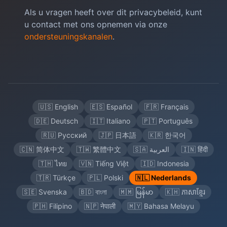
Als u vragen heeft over dit privacybeleid, kunt
u contact met ons opnemen via onze
ondersteuningskanalen
.
🇺🇸 English
🇪🇸 Español
🇫🇷 Français
🇩🇪 Deutsch
🇮🇹 Italiano
🇵🇹 Português
🇷🇺 Русский
🇯🇵 日本語
🇰🇷 한국어
🇨🇳 简体中文
🇹🇼 繁體中文
🇸🇦 العربية
🇮🇳 हिंदी
🇹🇭 ไทย
🇻🇳 Tiếng Việt
🇮🇩 Indonesia
🇹🇷 Türkçe
🇵🇱 Polski
🇳🇱 Nederlands
🇸🇪 Svenska
🇧🇩 বাংলা
🇲🇲 မြန်မာ
🇰🇭 ភាសាខ្មែរ
🇵🇭 Filipino
🇳🇵 नेपाली
🇲🇾 Bahasa Melayu