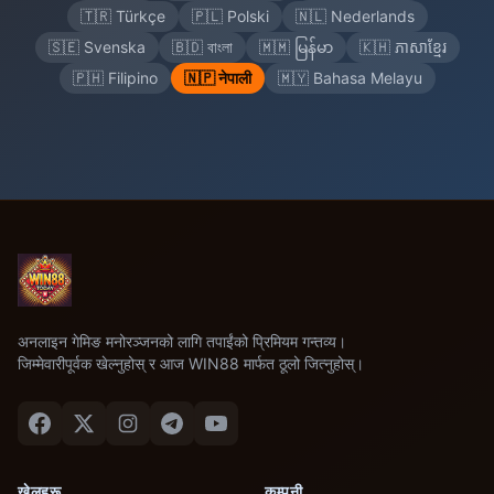
🇹🇷 Türkçe
🇵🇱 Polski
🇳🇱 Nederlands
🇸🇪 Svenska
🇧🇩 বাংলা
🇲🇲 မြန်မာ
🇰🇭 ភាសាខ្មែរ
🇵🇭 Filipino
🇳🇵 नेपाली
🇲🇾 Bahasa Melayu
अनलाइन गेमिङ मनोरञ्जनको लागि तपाईंको प्रिमियम गन्तव्य।
जिम्मेवारीपूर्वक खेल्नुहोस् र आज WIN88 मार्फत ठूलो जित्नुहोस्।
खेलहरू
कम्पनी