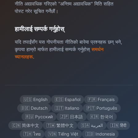
नीति अद्यावधिक गरिएको "अन्तिम अद्यावधिक" मिति सहित
पोस्ट गरेर सूचित गर्नेछौं।
हामीलाई सम्पर्क गर्नुहोस्
यदि तपाईंसँग यस गोपनीयता नीतिको बारेमा प्रश्नहरू छन् भने,
कृपया हाम्रो मार्फत हामीलाई सम्पर्क गर्नुहोस्
समर्थन
च्यानलहरू
.
🇺🇸 English
🇪🇸 Español
🇫🇷 Français
🇩🇪 Deutsch
🇮🇹 Italiano
🇵🇹 Português
🇷🇺 Русский
🇯🇵 日本語
🇰🇷 한국어
🇨🇳 简体中文
🇹🇼 繁體中文
🇸🇦 العربية
🇮🇳 हिंदी
🇹🇭 ไทย
🇻🇳 Tiếng Việt
🇮🇩 Indonesia