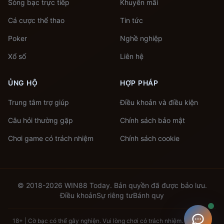
Sòng bạc trực tiếp
Khuyến mãi
Cá cược thể thao
Tin tức
Poker
Nghề nghiệp
Xổ số
Liên hệ
ỦNG HỘ
HỢP PHÁP
Trung tâm trợ giúp
Điều khoản và điều kiện
Câu hỏi thường gặp
Chính sách bảo mật
Chơi game có trách nhiệm
Chính sách cookie
© 2018-2026 WIN88 Today. Bản quyền đã được bảo lưu.
Điều khoản
Sự riêng tư
Bánh quy
18+ | Cờ bạc có thể gây nghiện. Vui lòng chơi có trách nhiệm. |
Tìm hiểu