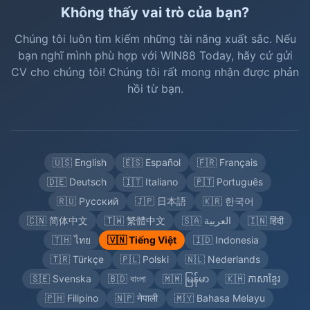
Không thấy vai trò của bạn?
Chúng tôi luôn tìm kiếm những tài năng xuất sắc. Nếu
bạn nghĩ mình phù hợp với WIN88 Today, hãy cứ gửi
CV cho chúng tôi! Chúng tôi rất mong nhận được phản
hồi từ bạn.
🇺🇸 English
🇪🇸 Español
🇫🇷 Français
🇩🇪 Deutsch
🇮🇹 Italiano
🇵🇹 Português
🇷🇺 Русский
🇯🇵 日本語
🇰🇷 한국어
🇨🇳 简体中文
🇹🇼 繁體中文
🇸🇦 العربية
🇮🇳 हिंदी
🇹🇭 ไทย
🇻🇳 Tiếng Việt
🇮🇩 Indonesia
🇹🇷 Türkçe
🇵🇱 Polski
🇳🇱 Nederlands
🇸🇪 Svenska
🇧🇩 বাংলা
🇲🇲 မြန်မာ
🇰🇭 ភាសាខ្មែរ
🇵🇭 Filipino
🇳🇵 नेपाली
🇲🇾 Bahasa Melayu