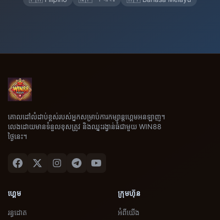
គោលដៅលំដាប់ខ្ពស់របស់អ្នកសម្រាប់ការកម្សាន្តហ្គេមអនឡាញ។
លេងដោយមានទំនួលខុសត្រូវ និងឈ្នះរង្វាន់ធំជាមួយ WIN88
ថ្ងៃនេះ។
ហ្គេម
ក្រុមហ៊ុន
រន្ធដោត
អំពីយើង