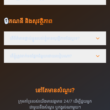
🔒
គណនី និងសុវត្ថិភាព
តើព័ត៌មានផ្ទាល់ខ្លួនរបស់ខ្ញុំមានសុវត្ថិភាពដែរឬទេ?
តើខ្ញុំត្រូវទាក់ទងផ្នែកជំនួយដោយរបៀបណា?
នៅតែមានសំណួរ?
ក្រុមគាំទ្ររបស់យើងមានវត្តមាន 24/7 ដើម្បីជួយអ្នក
ជាមួយនឹងសំណួរ ឬកង្វល់ណាមួយ។