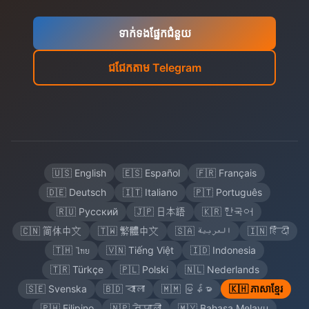
ទាក់ទង​ផ្នែក​ជំនួយ
ជជែកតាម Telegram
🇺🇸 English
🇪🇸 Español
🇫🇷 Français
🇩🇪 Deutsch
🇮🇹 Italiano
🇵🇹 Português
🇷🇺 Русский
🇯🇵 日本語
🇰🇷 한국어
🇨🇳 简体中文
🇹🇼 繁體中文
🇸🇦 العربية
🇮🇳 हिंदी
🇹🇭 ไทย
🇻🇳 Tiếng Việt
🇮🇩 Indonesia
🇹🇷 Türkçe
🇵🇱 Polski
🇳🇱 Nederlands
🇸🇪 Svenska
🇧🇩 বাংলা
🇲🇲 မြန်မာ
🇰🇭 ភាសាខ្មែរ
🇵🇭 Filipino
🇳🇵 नेपाली
🇲🇾 Bahasa Melayu