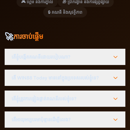
🎮 ហ្គេម និងការភ្នាល់
🎁 ប្រាក់រង្វាន់ និងការផ្សព្វផ្សាយ
🔒 គណនី និងសុវត្ថិភាព
🚀
ការចាប់ផ្តើម
តើខ្ញុំបង្កើតគណនីដោយរបៀបណា?
តើ WIN88 Today មាននៅក្នុងប្រទេសរបស់ខ្ញុំទេ?
តើខ្ញុំត្រូវការផ្ទៀងផ្ទាត់គណនីរបស់ខ្ញុំទេ?
តើអាយុអប្បបរមាប៉ុន្មានដើម្បីលេង?