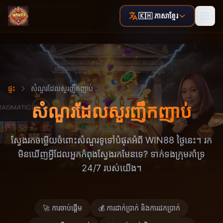
Skip to main content
🇰🇭 ភាសាខ្មែរ
ផ្ទះ
សំណួរដែលសួរញឹកញាប់
សំណួរដែលសួរញឹកញាប់
ស្វែងរកចម្លើយចំពោះសំណួរទូទៅបំផុតអំពី WIN88 ថ្ងៃនេះ។ រក
មិនឃើញអ្វីដែលអ្នកកំពុងស្វែងរកមែនទេ? ទាក់ទងក្រុមគាំទ្រ
24/7 របស់យើង។
🚀 ការចាប់ផ្តើម
💰 ការដាក់ប្រាក់ និងការដកប្រាក់