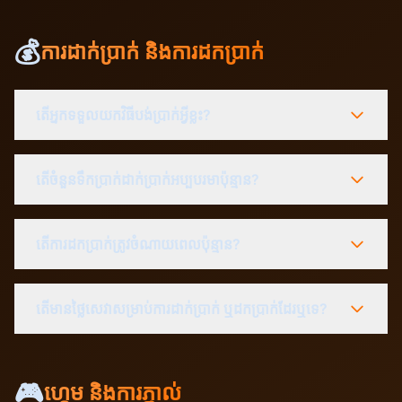
💰
ការដាក់ប្រាក់ និងការដកប្រាក់
តើអ្នកទទួលយកវិធីបង់ប្រាក់អ្វីខ្លះ?
តើចំនួនទឹកប្រាក់ដាក់ប្រាក់អប្បបរមាប៉ុន្មាន?
តើការដកប្រាក់ត្រូវចំណាយពេលប៉ុន្មាន?
តើមានថ្លៃសេវាសម្រាប់ការដាក់ប្រាក់ ឬដកប្រាក់ដែរឬទេ?
🎮
ហ្គេម និងការភ្នាល់