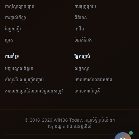
កាស៊ីណូផ្សាយផ្ទាល់
ការផ្សព្វផ្សាយ
ការភ្នាល់កីឡា
ព័ត៌មាន
ល្បែងបៀរ
អាជីព
ឆ្នោត
ទំនាក់ទំនង
ការគាំទ្រ
ផ្នែកច្បាប់
មជ្ឈមណ្ឌលជំនួយ
លក្ខខណ្ឌ
សំណួរដែលសួរញឹកញាប់
គោលការណ៍ឯកជនភាព
ការលេងហ្គេមដែលមានទំនួលខុសត្រូវ
គោលការណ៍​ខូគី
© 2018-2026 WIN88 Today. រក្សាសិទ្ធិគ្រប់យ៉ាង។
លក្ខខណ្ឌ
ភាពឯកជន
ខូឃីស៍