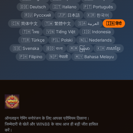
🇩🇪 Deutsch
🇮🇹 Italiano
🇵🇹 Português
🇷🇺 Русский
🇯🇵 日本語
🇰🇷 한국어
🇨🇳 简体中文
🇹🇼 繁體中文
🇸🇦 العربية
🇮🇳 हिंदी
🇹🇭 ไทย
🇻🇳 Tiếng Việt
🇮🇩 Indonesia
🇹🇷 Türkçe
🇵🇱 Polski
🇳🇱 Nederlands
🇸🇪 Svenska
🇧🇩 বাংলা
🇲🇲 မြန်မာ
🇰🇭 ភាសាខ្មែរ
🇵🇭 Filipino
🇳🇵 नेपाली
🇲🇾 Bahasa Melayu
ऑनलाइन गेमिंग मनोरंजन के लिए आपका प्रीमियम ठिकाना।
जिम्मेदारी से खेलें और WIN88 के साथ आज ही बड़ी जीत हासिल
करें।