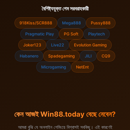
বৈশিষ্ট্যযুক্ত গেম সরবরাহকারী
918Kiss/SCR888
Mega888
Pussy888
Pragmatic Play
PG Soft
Playtech
Joker123
Live22
Evolution Gaming
Habanero
Spadegaming
JILI
CQ9
Microgaming
NetEnt
কেন আজই Win88.today বেছে নেবেন?
আমরা বুঝি যে অনলাইন গেমিংয়ে বিশ্বাসই সবকিছু। এই কারণেই