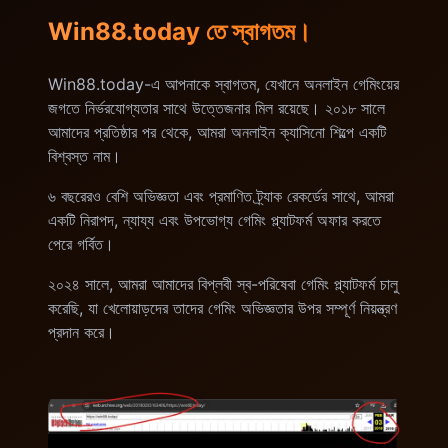
Win88.today তে স্বাগতম।
Win88.today-এ আপনাকে স্বাগতম, যেখানে অনলাইন গেমিংয়ের
জগতে নির্ভরযোগ্যতার সাথে উত্তেজনার মিল রয়েছে। ২০১৮ সালে
আমাদের প্রতিষ্ঠার পর থেকে, আমরা অনলাইন ক্যাসিনো শিল্পে একটি
বিশ্বস্ত নাম।
৬ বছরেরও বেশি অভিজ্ঞতা এবং প্রমাণিত ট্র্যাক রেকর্ডের সাথে, আমরা
একটি নিরাপদ, ন্যায্য এবং উপভোগ্য গেমিং প্ল্যাটফর্ম অফার করতে
পেরে গর্বিত।
২০২৪ সালে, আমরা আমাদের বিপ্লবী স্ব-পরিষেবা গেমিং প্ল্যাটফর্ম চালু
করেছি, যা খেলোয়াড়দের তাদের গেমিং অভিজ্ঞতার উপর সম্পূর্ণ নিয়ন্ত্রণ
প্রদান করে।