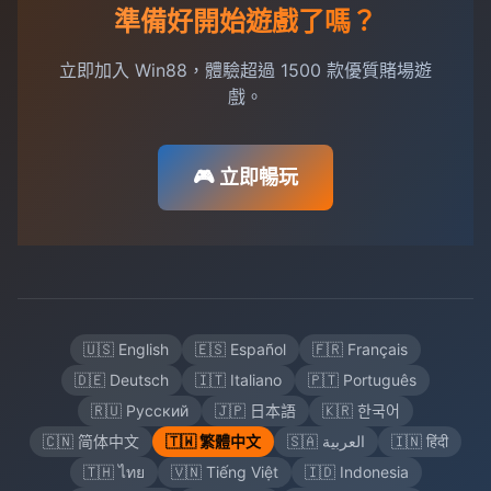
準備好開始遊戲了嗎？
立即加入 Win88，體驗超過 1500 款優質賭場遊
戲。
🎮 立即暢玩
🇺🇸 English
🇪🇸 Español
🇫🇷 Français
🇩🇪 Deutsch
🇮🇹 Italiano
🇵🇹 Português
🇷🇺 Русский
🇯🇵 日本語
🇰🇷 한국어
🇨🇳 简体中文
🇹🇼 繁體中文
🇸🇦 العربية
🇮🇳 हिंदी
🇹🇭 ไทย
🇻🇳 Tiếng Việt
🇮🇩 Indonesia