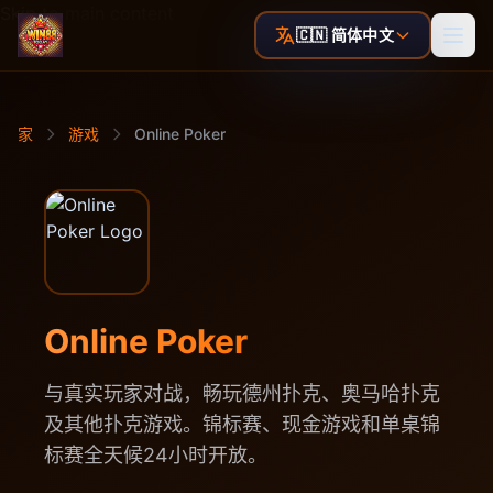
Skip to main content
🇨🇳 简体中文
家
游戏
Online Poker
Online Poker
与真实玩家对战，畅玩德州扑克、奥马哈扑克
及其他扑克游戏。锦标赛、现金游戏和单桌锦
标赛全天候24小时开放。