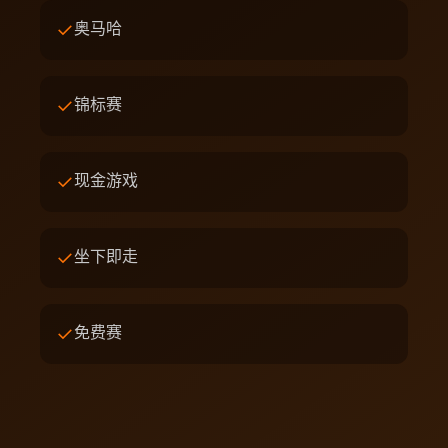
✓
奥马哈
✓
锦标赛
✓
现金游戏
✓
坐下即走
✓
免费赛