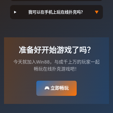
我可以在手机上玩在线扑克吗？
▼
准备好开始游戏了吗？
今天就加入Win88，与成千上万的玩家一起
畅玩在线扑克游戏吧！
🎮 立即畅玩