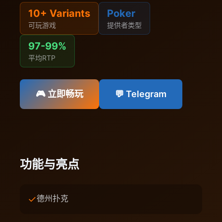
10+ Variants
Poker
可玩游戏
提供者类型
97-99%
平均RTP
🎮 立即畅玩
💬 Telegram
功能与亮点
✓
德州扑克