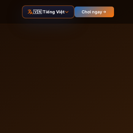
🇻🇳 Tiếng Việt
Chơi ngay