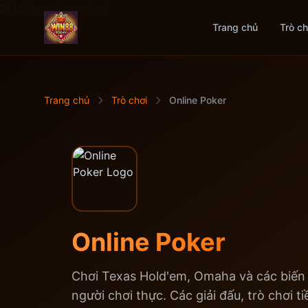
Skip to main content
Trang chủ
Trò ch
Trang chủ
Trò chơi
Online Poker
Online Poker
Chơi Texas Hold'em, Omaha và các biến 
người chơi thực. Các giải đấu, trò chơi t