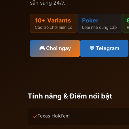
sẵn sàng 24/7.
10+ Variants
Poker
Các trò chơi hiện có
Loại nhà cung cấp
R
🎮 Chơi ngay
💬 Telegram
Tính năng & Điểm nổi bật
✓
Texas Hold'em