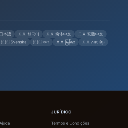
 日本語
🇰🇷 한국어
🇨🇳 简体中文
🇹🇼 繁體中文
🇸🇪 Svenska
🇧🇩 বাংলা
🇲🇲 မြန်မာ
🇰🇭 ភាសាខ្មែរ
JURÍDICO
 Ajuda
Termos e Condições