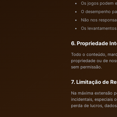
Os jogos podem en
O desempenho pas
Não nos responsab
Os levantamentos 
6. Propriedade Int
Todo o conteúdo, marca
propriedade ou de noss
sem permissão.
7. Limitação de R
Na máxima extensão per
incidentais, especiais 
perda de lucros, dados