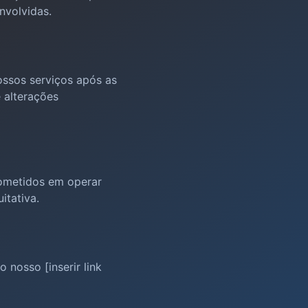
nvolvidas.
ossos serviços após as
 alterações
rometidos em operar
itativa.
nosso [inserir link