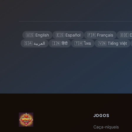
🇺🇸 English
🇪🇸 Español
🇫🇷 Français
🇩🇪 
🇸🇦 العربية
🇮🇳 हिंदी
🇹🇭 ไทย
🇻🇳 Tiếng Việt
JOGOS
Caça-níqueis