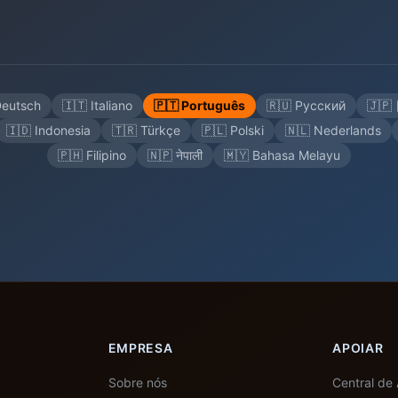
Deutsch
🇮🇹 Italiano
🇵🇹 Português
🇷🇺 Русский
🇯
🇮🇩 Indonesia
🇹🇷 Türkçe
🇵🇱 Polski
🇳🇱 Nederlands
🇵🇭 Filipino
🇳🇵 नेपाली
🇲🇾 Bahasa Melayu
EMPRESA
APOIAR
Sobre nós
Central de