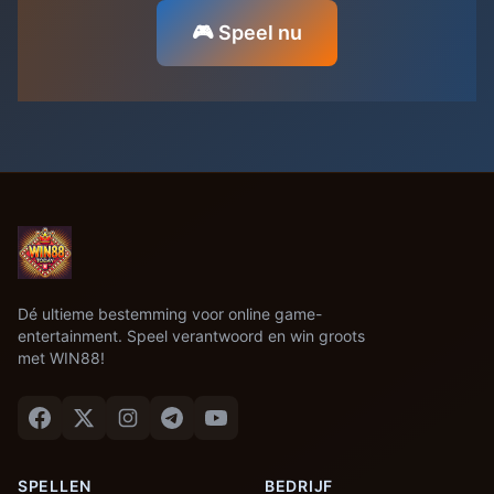
🎮 Speel nu
Dé ultieme bestemming voor online game-
entertainment. Speel verantwoord en win groots
met WIN88!
SPELLEN
BEDRIJF