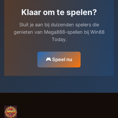
Klaar om te spelen?
Sluit je aan bij duizenden spelers die
genieten van Mega888-spellen bij Win88
Today.
🎮 Speel nu