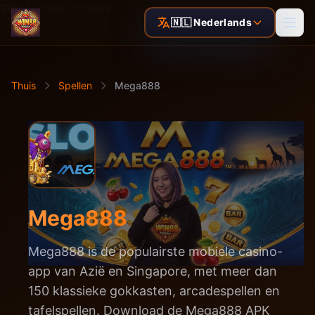
Skip to main content
🇳🇱 Nederlands
Thuis
Spellen
Mega888
Mega888
Mega888 is de populairste mobiele casino-
app van Azië en Singapore, met meer dan
150 klassieke gokkasten, arcadespellen en
tafelspellen. Download de Mega888 APK