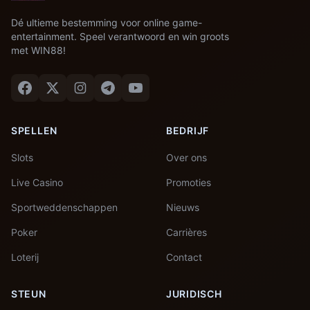
Dé ultieme bestemming voor online game-
entertainment. Speel verantwoord en win groots
met WIN88!
SPELLEN
BEDRIJF
Slots
Over ons
Live Casino
Promoties
Sportweddenschappen
Nieuws
Poker
Carrières
Loterij
Contact
STEUN
JURIDISCH