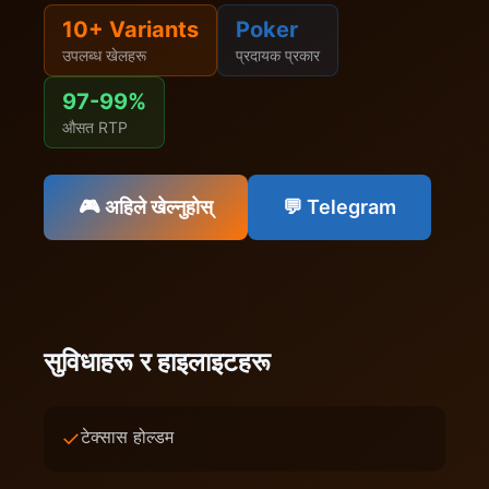
10+ Variants
Poker
उपलब्ध खेलहरू
प्रदायक प्रकार
97-99%
औसत RTP
🎮 अहिले खेल्नुहोस्
💬 Telegram
सुविधाहरू र हाइलाइटहरू
✓
टेक्सास होल्डम