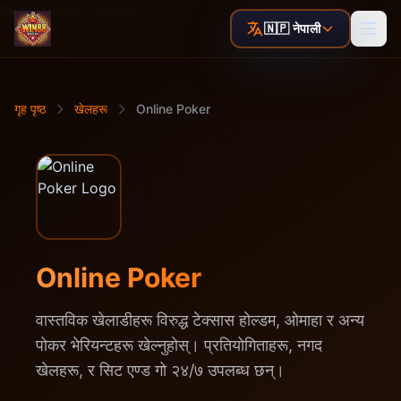
Skip to main content
🇳🇵 नेपाली
गृह पृष्ठ
खेलहरू
Online Poker
Online Poker
वास्तविक खेलाडीहरू विरुद्ध टेक्सास होल्डम, ओमाहा र अन्य
पोकर भेरियन्टहरू खेल्नुहोस्। प्रतियोगिताहरू, नगद
खेलहरू, र सिट एण्ड गो २४/७ उपलब्ध छन्।