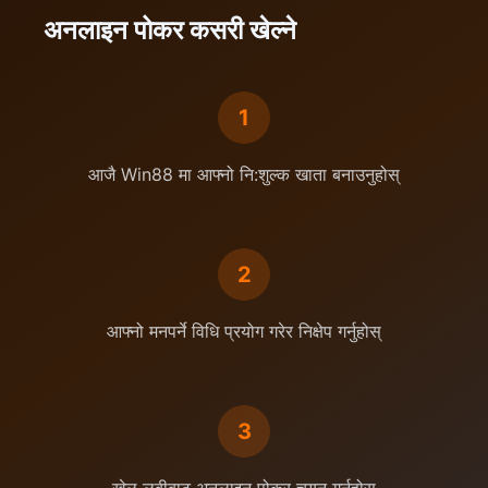
अनलाइन पोकर कसरी खेल्ने
1
आजै Win88 मा आफ्नो नि:शुल्क खाता बनाउनुहोस्
2
आफ्नो मनपर्ने विधि प्रयोग गरेर निक्षेप गर्नुहोस्
3