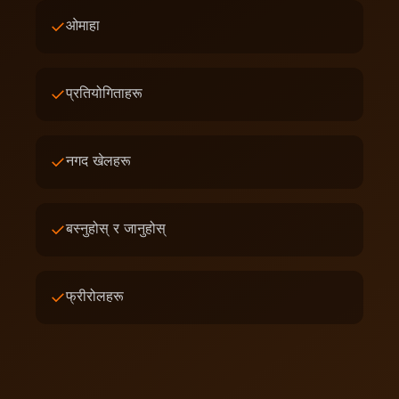
✓
ओमाहा
✓
प्रतियोगिताहरू
✓
नगद खेलहरू
✓
बस्नुहोस् र जानुहोस्
✓
फ्रीरोलहरू