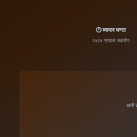
🕐 व्यापार घण्टा
२४/७ ग्राहक सहयोग
आजै W