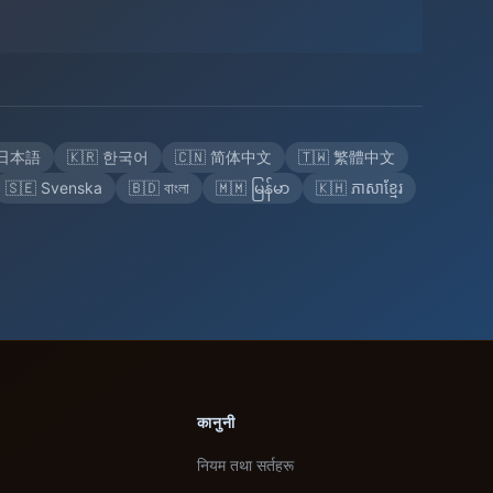
 日本語
🇰🇷 한국어
🇨🇳 简体中文
🇹🇼 繁體中文
🇸🇪 Svenska
🇧🇩 বাংলা
🇲🇲 မြန်မာ
🇰🇭 ភាសាខ្មែរ
कानुनी
नियम तथा सर्तहरू