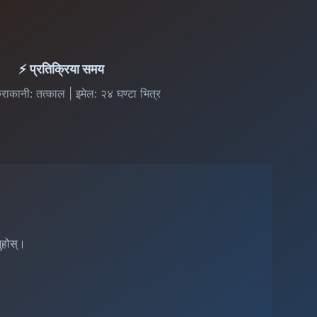
⚡ प्रतिक्रिया समय
 कुराकानी: तत्काल | इमेल: २४ घण्टा भित्र
ुहोस्।