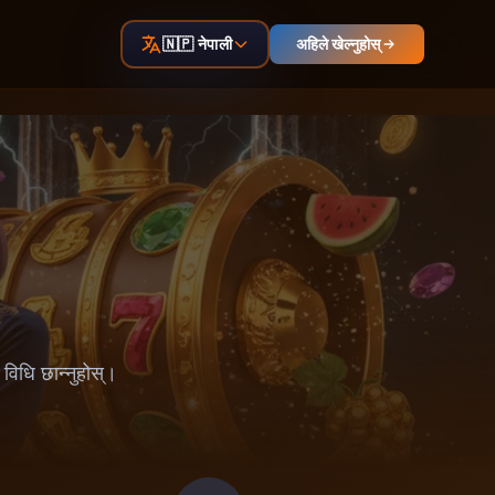
🇳🇵 नेपाली
अहिले खेल्नुहोस्
 विधि छान्नुहोस्।