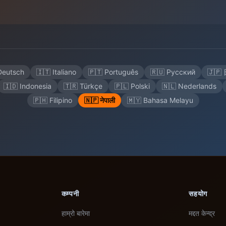
Deutsch
🇮🇹 Italiano
🇵🇹 Português
🇷🇺 Русский
🇯🇵
🇮🇩 Indonesia
🇹🇷 Türkçe
🇵🇱 Polski
🇳🇱 Nederlands
🇵🇭 Filipino
🇳🇵 नेपाली
🇲🇾 Bahasa Melayu
कम्पनी
सहयोग
हाम्रो बारेमा
मद्दत केन्द्र