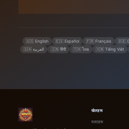
🇺🇸 English
🇪🇸 Español
🇫🇷 Français
🇩🇪 
🇸🇦 العربية
🇮🇳 हिंदी
🇹🇭 ไทย
🇻🇳 Tiếng Việt
खेलहरू
स्लटहरू