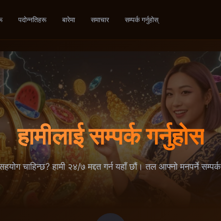
ू
पदोन्नतिहरू
बारेमा
समाचार
सम्पर्क गर्नुहोस्
हामीलाई सम्पर्क गर्नुहोस
 सहयोग चाहिन्छ? हामी २४/७ मद्दत गर्न यहाँ छौं। तल आफ्नो मनपर्ने सम्पर्क