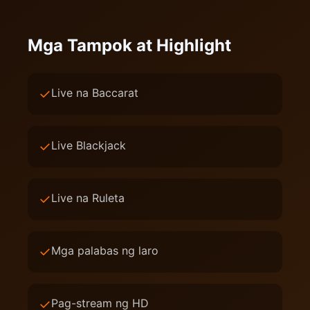
Mga Tampok at Highlight
✓
Live na Baccarat
✓
Live Blackjack
✓
Live na Ruleta
✓
Mga palabas ng laro
✓
Pag-stream ng HD