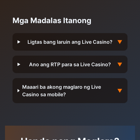
Mga Madalas Itanong
Ligtas bang laruin ang Live Casino?
▼
Ano ang RTP para sa Live Casino?
▼
Maaari ba akong maglaro ng Live
▼
Casino sa mobile?