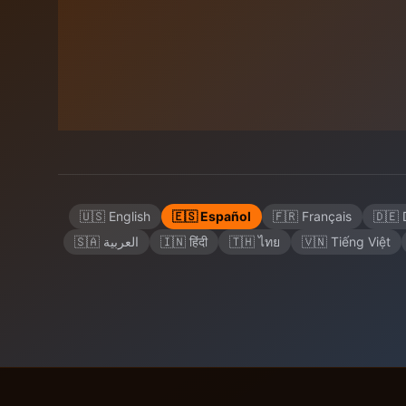
🇺🇸 English
🇪🇸 Español
🇫🇷 Français
🇩🇪 
🇸🇦 العربية
🇮🇳 हिंदी
🇹🇭 ไทย
🇻🇳 Tiếng Việt