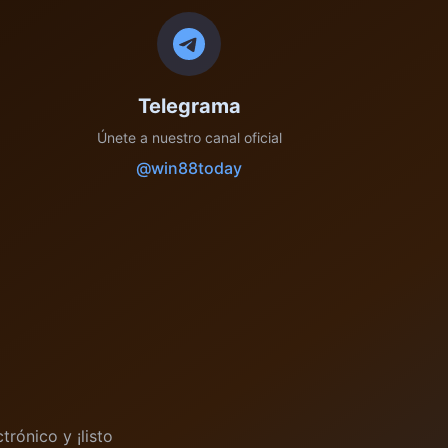
Telegrama
Únete a nuestro canal oficial
@win88today
trónico y ¡listo