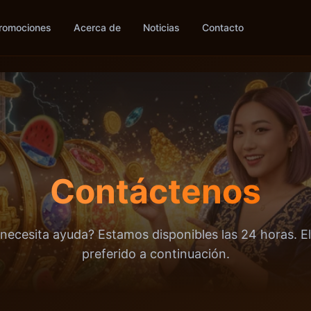
romociones
Acerca de
Noticias
Contacto
Contáctenos
necesita ayuda? Estamos disponibles las 24 horas. E
preferido a continuación.