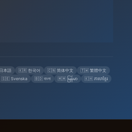
 日本語
🇰🇷 한국어
🇨🇳 简体中文
🇹🇼 繁體中文
🇸🇪 Svenska
🇧🇩 বাংলা
🇲🇲 မြန်မာ
🇰🇭 ភាសាខ្មែរ