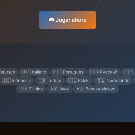
🎮 Jugar ahora
Deutsch
🇮🇹 Italiano
🇵🇹 Português
🇷🇺 Русский
🇯
🇮🇩 Indonesia
🇹🇷 Türkçe
🇵🇱 Polski
🇳🇱 Nederlands
🇵🇭 Filipino
🇳🇵 नेपाली
🇲🇾 Bahasa Melayu