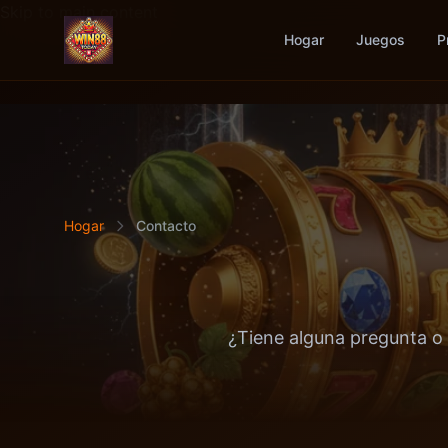
Skip to main content
Hogar
Juegos
P
Hogar
Contacto
¿Tiene alguna pregunta o 