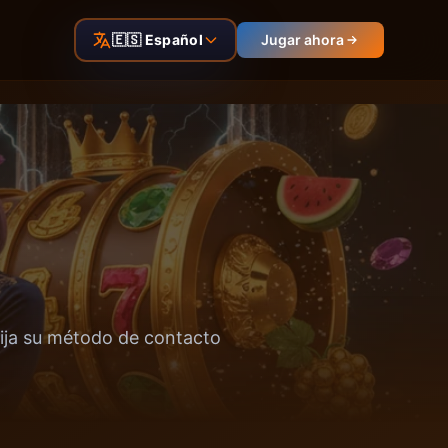
🇪🇸 Español
Jugar ahora
lija su método de contacto