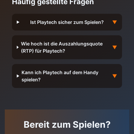
Häufig gestellte Fragen
Ist Playtech sicher zum Spielen?
▼
Wie hoch ist die Auszahlungsquote
▼
(RTP) für Playtech?
Kann ich Playtech auf dem Handy
▼
spielen?
Bereit zum Spielen?