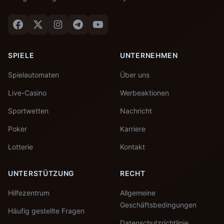
SPIELE
UNTERNEHMEN
Spielautomaten
Über uns
Live-Casino
Werbeaktionen
Sportwetten
Nachricht
Poker
Karriere
Lotterie
Kontakt
UNTERSTÜTZUNG
RECHT
Hilfezentrum
Allgemeine
Geschäftsbedingungen
Häufig gestellte Fragen
Datenschutzrichtlinie