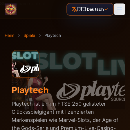
Skip to main content
🇩🇪 Deutsch
Heim
Spiele
Playtech
Playtech
Playtech ist ein im FTSE 250 gelisteter
Glücksspielgigant mit lizenzierten
Markenspielen wie Marvel-Slots, der Age of
the Gods-Serie und Premium-Live-Casino-