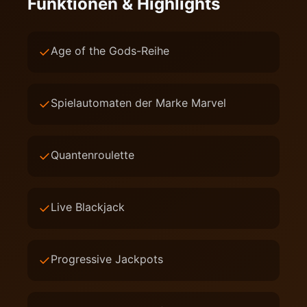
Funktionen & Highlights
✓
Age of the Gods-Reihe
✓
Spielautomaten der Marke Marvel
✓
Quantenroulette
✓
Live Blackjack
✓
Progressive Jackpots