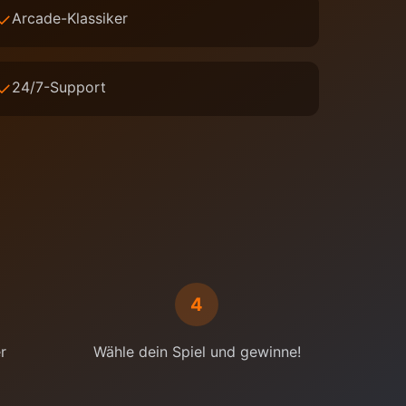
✓
Arcade-Klassiker
✓
24/7-Support
4
r
Wähle dein Spiel und gewinne!