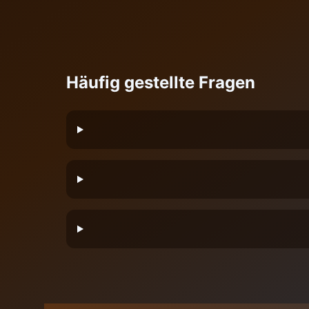
Häufig gestellte Fragen