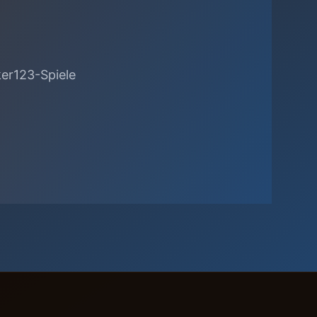
ker123-Spiele