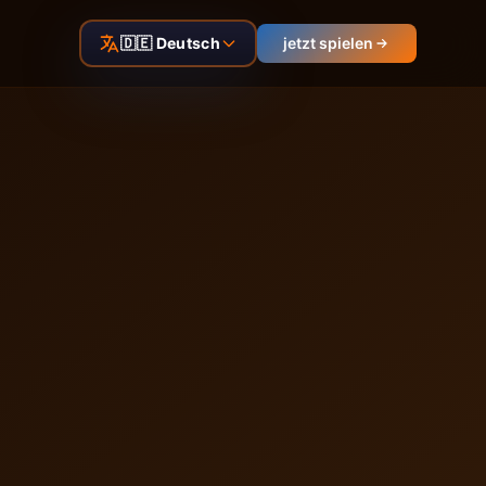
🇩🇪 Deutsch
jetzt spielen