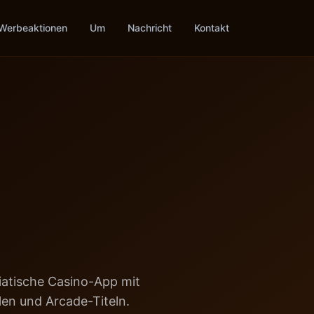
Werbeaktionen
Um
Nachricht
Kontakt
siatische Casino-App mit
en und Arcade-Titeln.