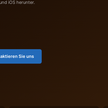
und iOS herunter.
taktieren Sie uns