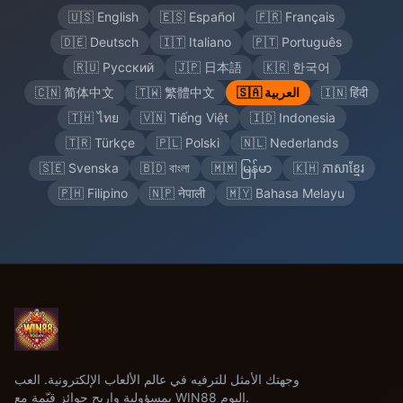
🇺🇸 English
🇪🇸 Español
🇫🇷 Français
🇩🇪 Deutsch
🇮🇹 Italiano
🇵🇹 Português
🇷🇺 Русский
🇯🇵 日本語
🇰🇷 한국어
🇮🇳 हिंदी
🇸🇦 العربية
🇹🇼 繁體中文
🇨🇳 简体中文
🇹🇭 ไทย
🇻🇳 Tiếng Việt
🇮🇩 Indonesia
🇹🇷 Türkçe
🇵🇱 Polski
🇳🇱 Nederlands
🇸🇪 Svenska
🇧🇩 বাংলা
🇲🇲 မြန်မာ
🇰🇭 ភាសាខ្មែរ
🇵🇭 Filipino
🇳🇵 नेपाली
🇲🇾 Bahasa Melayu
وجهتك الأمثل للترفيه في عالم الألعاب الإلكترونية. العب
بمسؤولية واربح جوائز قيّمة مع WIN88 اليوم.